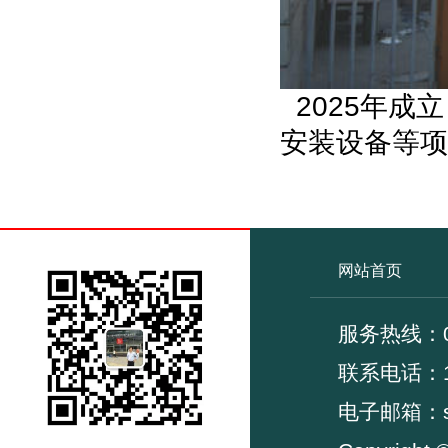
2025年成
安装设备等项
网站首页
服务热线：02
联系电
电子邮箱：su