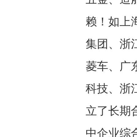
赖！如上
集团、浙
菱车、广
科技、浙
立了长期
中企业综