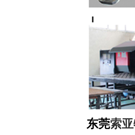
东莞
索亚