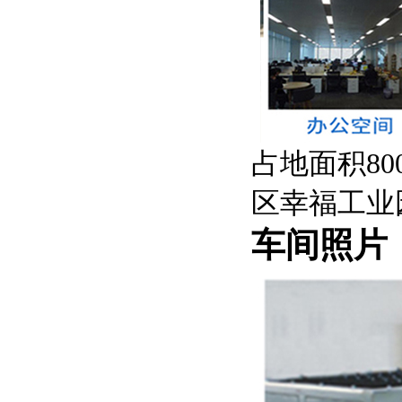
占地面积
8
0
区幸福工业
车间照片